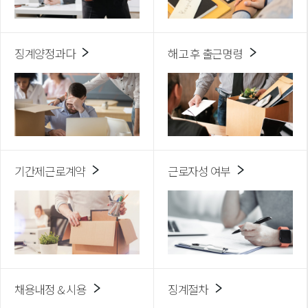
징계양정과다
해고 후 출근명령
기간제근로계약
근로자성 여부
채용내정 & 시용
징계절차