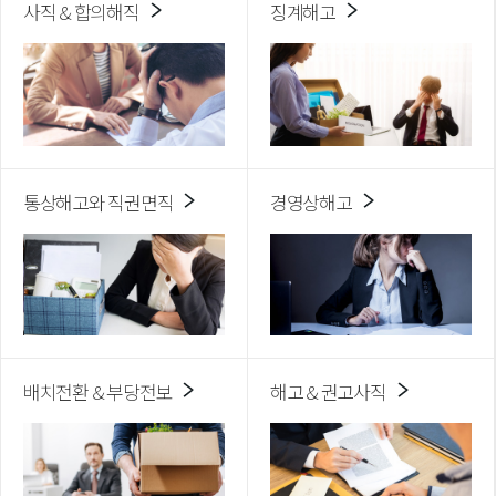
사직 & 합의해직
징계해고
통상해고와 직권면직
경영상해고
배치전환 & 부당전보
해고 & 권고사직